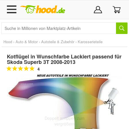
Hood
›
Auto & Motor
›
Autoteile & Zubehör
›
Karosserieteile
Kotflügel in Wunschfarbe Lackiert passend für
Skoda Superb 3T 2008-2013
4
Doppelt antippen zum
vergrößern