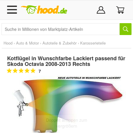
Hood
›
Auto & Motor
›
Autoteile & Zubehör
›
Karosserieteile
Kotflügel in Wunschfarbe Lackiert passend für
Skoda Octavia 2008-2013 Rechts
7
Doppelt antippen zum
vergrößern