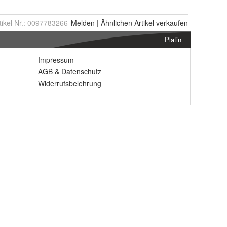
tikel Nr.:
0097783266
Melden
|
Ähnlichen
Artikel verkaufen
Platin
Impressum
AGB
&
Datenschutz
Widerrufsbelehrung