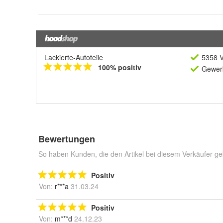
Lackierte-Autoteile
5358 V
100% positiv
Gewerb
Bewertungen
So haben Kunden, die den Artikel bei diesem Verkäufer ge
Positiv
Von:
r***a
31.03.24
Positiv
Von:
m***d
24.12.23