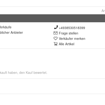
Ar
erkäufe
+4938530518399
lich
er Anbieter
Frage stellen
Verkäufer merken
Alle Artikel
kauft haben, den Kauf bewertet.