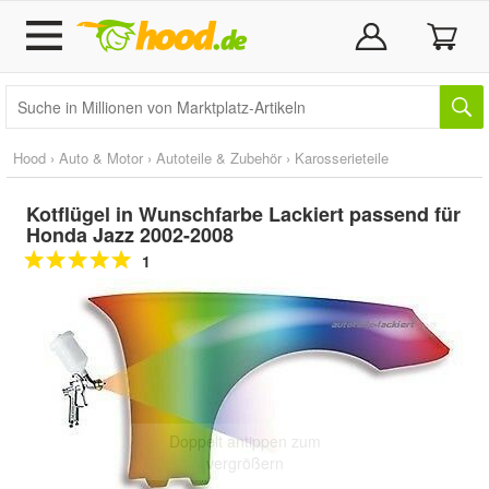
Hood
›
Auto & Motor
›
Autoteile & Zubehör
›
Karosserieteile
Kotflügel in Wunschfarbe Lackiert passend für
Honda Jazz 2002-2008
1
Doppelt antippen zum
vergrößern