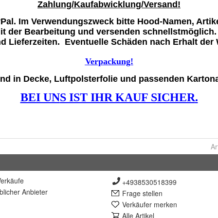
Ar
erkäufe
+4938530518399
lich
er Anbieter
Frage stellen
Verkäufer merken
Alle Artikel