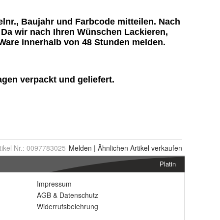
tikel Nr.:
0097783025
Melden
|
Ähnlichen
Artikel verkaufen
Platin
Impressum
AGB
&
Datenschutz
Widerrufsbelehrung