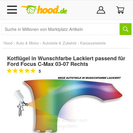
Hood
›
Auto & Motor
›
Autoteile & Zubehör
›
Karosserieteile
Kotflügel in Wunschfarbe Lackiert passend für
Ford Focus C-Max 03-07 Rechts
5
Doppelt antippen zum
vergrößern