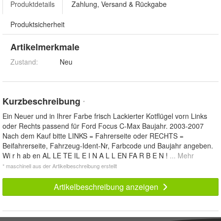
Produktdetails
Zahlung, Versand & Rückgabe
Produktsicherheit
Artikelmerkmale
Zustand:
Neu
Kurzbeschreibung
*
Ein Neuer und in Ihrer Farbe frisch Lackierter Kotflügel vorn Links
oder Rechts passend für Ford Focus C-Max Baujahr. 2003-2007
Nach dem Kauf bitte LINKS = Fahrerseite oder RECHTS =
Beifahrerseite, Fahrzeug-Ident-Nr, Farbcode und Baujahr angeben.
Wi r h ab en AL LE TE IL E I N A L L EN FA R B E N !
... Mehr
* maschinell aus der Artikelbeschreibung erstellt
Artikelbeschreibung anzeigen