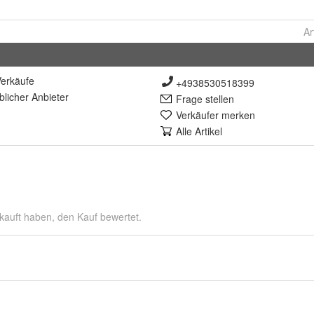
Ar
erkäufe
+4938530518399
lich
er Anbieter
Frage stellen
Verkäufer merken
Alle Artikel
kauft haben, den Kauf bewertet.