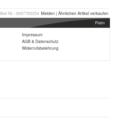
tikel Nr.:
0097783254
Melden
|
Ähnlichen
Artikel verkaufen
Platin
Impressum
AGB
&
Datenschutz
Widerrufsbelehrung