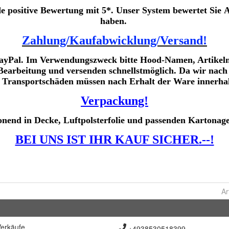
Ar
erkäufe
+4938530518399