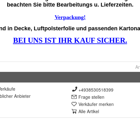
Ar
erkäufe
+4938530518399
lich
er Anbieter
Frage stellen
Verkäufer merken
Alle Artikel