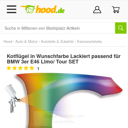
Hood
›
Auto & Motor
›
Autoteile & Zubehör
›
Karosserieteile
Kotflügel in Wunschfarbe Lackiert passend für
BMW 3er E46 Limo/ Tour SET
1
Doppelt antippen zum
vergrößern