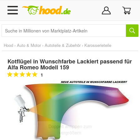
Hood
›
Auto & Motor
›
Autoteile & Zubehör
›
Karosserieteile
Kotflügel in Wunschfarbe Lackiert passend für
Alfa Romeo Modell 159
1
Doppelt antippen zum
vergrößern