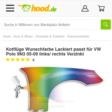
Hood
›
Auto & Motor
›
Autoteile & Zubehör
›
Karosserieteile
Kotflüge Wunschfarbe Lackiert passt für VW
Polo 9N3 05-09 links/ rechts Verzinkt
5
Doppelt antippen zum
vergrößern