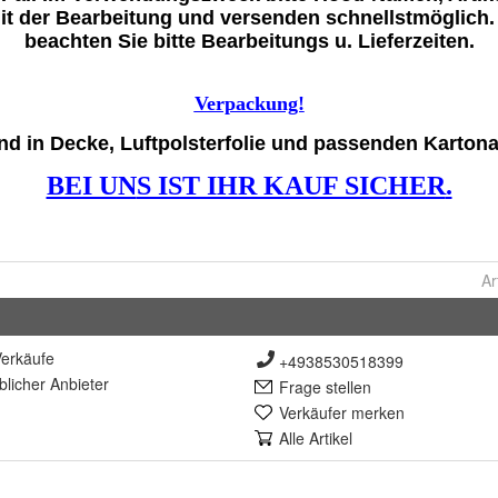
Ar
erkäufe
+4938530518399
lich
er Anbieter
Frage stellen
Verkäufer merken
Alle Artikel