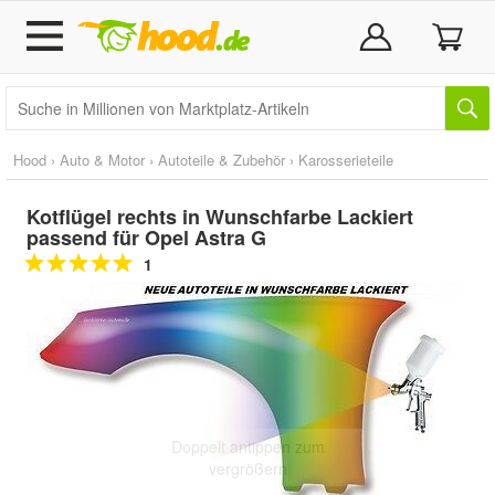
Hood
›
Auto & Motor
›
Autoteile & Zubehör
›
Karosserieteile
Kotflügel rechts in Wunschfarbe Lackiert
passend für Opel Astra G
1
Doppelt antippen zum
vergrößern