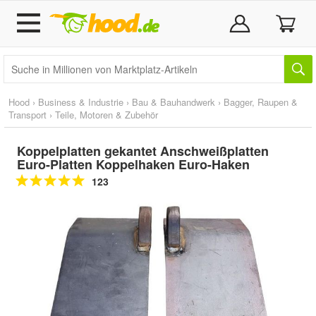
Hood
›
Business & Industrie
›
Bau & Bauhandwerk
›
Bagger, Raupen &
Transport
›
Teile, Motoren & Zubehör
Koppelplatten gekantet Anschweißplatten
Euro-Platten Koppelhaken Euro-Haken
123