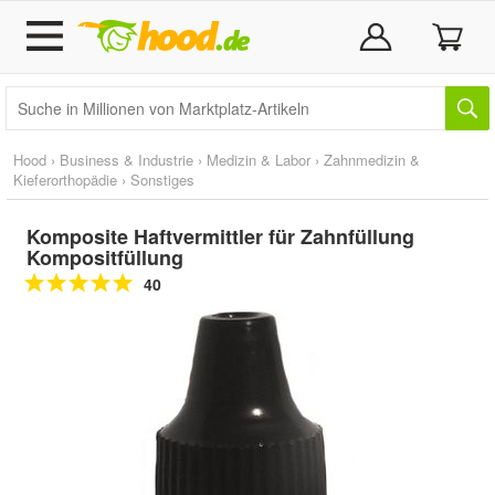
Hood
›
Business & Industrie
›
Medizin & Labor
›
Zahnmedizin &
Kieferorthopädie
›
Sonstiges
Komposite Haftvermittler für Zahnfüllung
Kompositfüllung
40