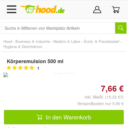
Hood
›
Business & Industrie
›
Medizin & Labor
›
Ärzte- & Praxisbedarf
›
Hygiene & Desinfektion
Körperemulsion 500 ml
Doppelt antippen zum
1
vergrößern
7,66 €
inkl. MwSt. (15,32 €/l)
Versandkosten nur 5,90 €
In den Warenkorb