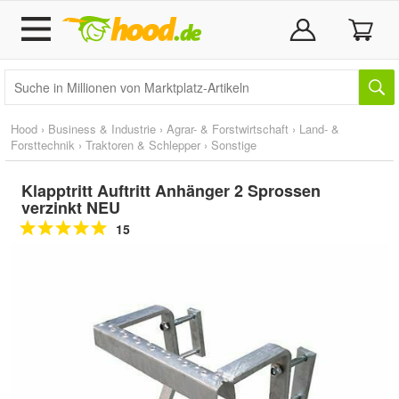
Hood
›
Business & Industrie
›
Agrar- & Forstwirtschaft
›
Land- &
Forsttechnik
›
Traktoren & Schlepper
›
Sonstige
Klapptritt Auftritt Anhänger 2 Sprossen
verzinkt NEU
15