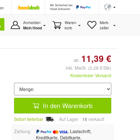
Mit Sicherheit bei
en
Hood einkaufen
Anmelden
Waren-
Merk-
Mein Hood
korb
zettel
11,39 €
ab
inkl. MwSt.
(2,28 €/Stk)
Kostenloser Versand
In den Warenkorb
Sofort lieferbar
Auf Lager
18
 verkauft
Zahlung
, Lastschrift,
Kreditkarte, Debitkarte,