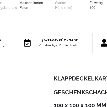
t
:
Maxibriefkarton
Stärke
:
Einwellig
ngsland und
Polen
Höhe (mm)
:
100