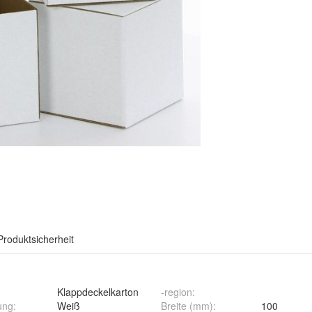
Produktsicherheit
Klappdeckelkarton
-region
:
ung
:
Weiß
Breite (mm)
:
100