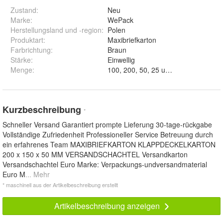
Zustand:
Neu
Marke:
WePack
Herstellungsland und -region
:
Polen
Produktart
:
Maxibriefkarton
Farbrichtung
:
Braun
Stärke
:
Einwellig
Menge
:
100, 200, 50, 25 und 500
Kurzbeschreibung
*
Schneller Versand Garantiert prompte Lieferung 30-tage-rückgabe
Vollständige Zufriedenheit Professioneller Service Betreuung durch
ein erfahrenes Team MAXIBRIEFKARTON KLAPPDECKELKARTON
200 x 150 x 50 MM VERSANDSCHACHTEL Versandkarton
Versandschachtel Euro Marke: Verpackungs-undversandmaterial
Euro M
... Mehr
* maschinell aus der Artikelbeschreibung erstellt
Artikelbeschreibung anzeigen