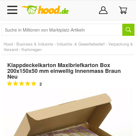
Hood
›
Business & Industrie
›
Industrie- & Gewerbebedarf
›
Verpackung &
Versand
›
Kartonagen
Klappdeckelkarton Maxibriefkarton Box
200x150x50 mm einwellig Innenmass Braun
Neu
2