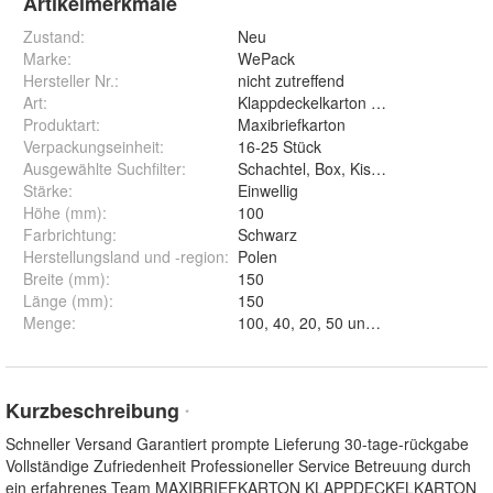
Artikelmerkmale
Zustand:
Neu
Marke:
WePack
Hersteller Nr.:
nicht zutreffend
Art
:
Klappdeckelkarton Fefco 426
Produktart
:
Maxibriefkarton
Verpackungseinheit
:
16-25 Stück
Ausgewählte Suchfilter
:
Schachtel, Box, Kiste, Karton, Versa
Stärke
:
Einwellig
Höhe (mm)
:
100
Farbrichtung
:
Schwarz
Herstellungsland und -region
:
Polen
Breite (mm)
:
150
Länge (mm)
:
150
Menge
:
100, 40, 20, 50 und 300
Kurzbeschreibung
*
Schneller Versand Garantiert prompte Lieferung 30-tage-rückgabe
Vollständige Zufriedenheit Professioneller Service Betreuung durch
ein erfahrenes Team MAXIBRIEFKARTON KLAPPDECKELKARTON