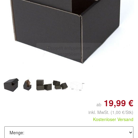
Doppelt antippen zum
vergrößern
19,99 €
ab
inkl. MwSt.
(1,00 €/Stk)
Kostenloser Versand