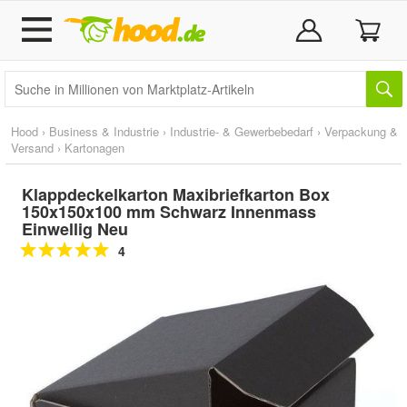
Hood
›
Business & Industrie
›
Industrie- & Gewerbebedarf
›
Verpackung &
Versand
›
Kartonagen
Klappdeckelkarton Maxibriefkarton Box
150x150x100 mm Schwarz Innenmass
Einwellig Neu
4