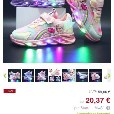
Doppelt antippen zum
vergrößern
- 65%
UVP:
59,00 €
20,37 €
ab
pro Stuck MwSt.
Kostenloser Versand