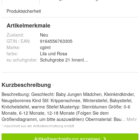
Produktsicherheit
Artikelmerkmale
Zustand:
Neu
GTIN / EAN:
9164556763305
Marke:
cgimt
farbe
:
Lila und Rosa
eu schuhgrobe
:
Schuhgrobe 21 Innenlange 13 3cm, Schuhgrobe 2
Kurzbeschreibung
*
Beschreibung: Geschlecht: Baby Jungen Mädchen, Kleinkindkinder,
Neugeborenes Kind Stil: Krippenschnee, Winterstiefel, Babystiefel,
Knöchelstiefel, warme Stiefel Mustertyp: Sternblumen Größe: 0-6
Monate, 6-12 Monate, 12-18 Monate (Folgen Sie dem
Größendiagramm, um bitte auszuwählen) Obermaterial: Bau
... Mehr
* maschinell aus der Artikelbeschreibung erstellt
Artikelbeschreibung anzeigen