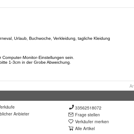
Ar
erkäufe
33562518072
lich
er Anbieter
Frage stellen
Verkäufer merken
Alle Artikel