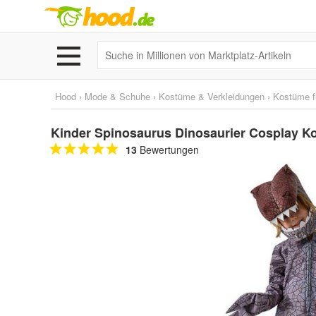
Hood
›
Mode & Schuhe
›
Kostüme & Verkleidungen
›
Kostüme f
Kinder Spinosaurus Dinosaurier Cosplay K
13
Bewertungen