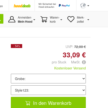
Mit Sicherheit bei
en
Hood einkaufen
Anmelden
Waren-
Merk-
Mein Hood
korb
zettel
- 54%
UVP:
72,00 €
33,09 €
pro Stuck MwSt.
Kostenloser Versand
In den Warenkorb