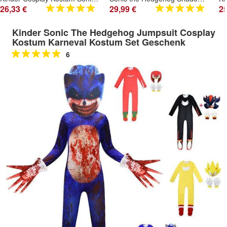
26,33 €
29,99 €
25
Kinder Sonic The Hedgehog Jumpsuit Cosplay
Kostum Karneval Kostum Set Geschenk
6