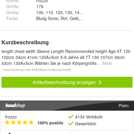
Marke:
frozzo
Größe
:
176
Grobe
:
Farbe
:
Blutig Sonic, Rot, Gelb, Blau und Schwarz
Kurzbeschreibung
*
length chest width Sleeve Length Recommended height Age 5T 120
102cm 34cm 41cm 120A±5cm 5-6 Jahre alt 7T 130 107cm 36cm
43cm 130A±5cm Wählen Sie je nach Körpergröße.
... Mehr
* maschinell aus der Artikelbeschreibung erstellt
Artikelbeschreibung anzeigen
Platin
frozzo
4134 Verkäufe
100% positiv
Gewerblich