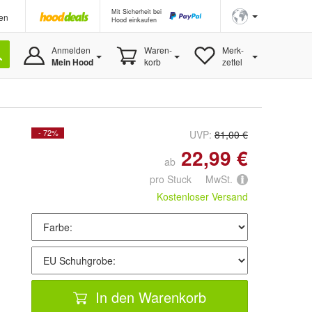
Mit Sicherheit bei
en
Hood einkaufen
Anmelden
Waren-
Merk-
Mein Hood
korb
zettel
- 72%
UVP:
81,00 €
22,99 €
ab
pro Stuck MwSt.
Kostenloser Versand
In den Warenkorb