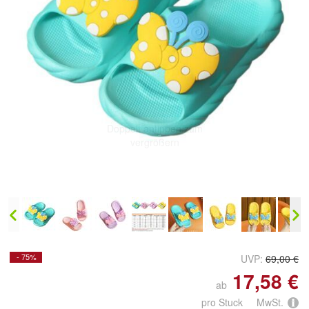
Doppelt antippen zum
vergrößern
- 75%
UVP:
69,00 €
17,58 €
ab
pro Stuck MwSt.