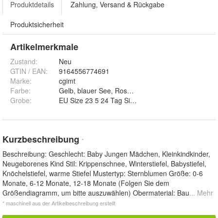
Produktdetails
Zahlung, Versand & Rückgabe
Produktsicherheit
Artikelmerkmale
Zustand:
Neu
GTIN / EAN:
9164556774691
Marke:
cgimt
Farbe
:
Gelb, blauer See, Rosa und Lila
Grobe
:
EU Size 23 5 24 Tag Size 26 27, EU Size 21 22 Tag
Kurzbeschreibung
*
Beschreibung: Geschlecht: Baby Jungen Mädchen, Kleinkindkinder,
Neugeborenes Kind Stil: Krippenschnee, Winterstiefel, Babystiefel,
Knöchelstiefel, warme Stiefel Mustertyp: Sternblumen Größe: 0-6
Monate, 6-12 Monate, 12-18 Monate (Folgen Sie dem
Größendiagramm, um bitte auszuwählen) Obermaterial: Bau
... Mehr
* maschinell aus der Artikelbeschreibung erstellt