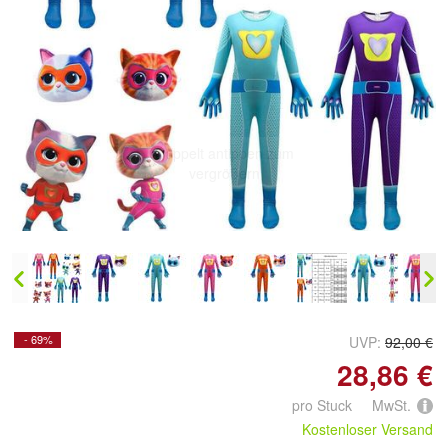
Doppelt antippen zum
vergrößern
- 69%
UVP:
92,00 €
28,86 €
pro Stuck MwSt.
Kostenloser Versand