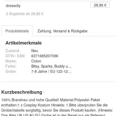
28,86 €
dresscity
2 Angebote ab 28,86 €
Produktdetails
Zahlung, Versand & Rückgabe
Artikelmerkmale
Zustand:
Neu
GTIN / EAN:
6371685207096
Marke:
Coton
Farbe
:
Bitsy, Sparks, Buddy und Ginny
Grobe
:
7-8 Jahre / EU 122-128, 6-7 Jahre / EU 116-122, 5
Kurzbeschreibung
*
100% Brandneu und hohe Qualitat! Material:Polyester Paket
enthalten:1 x Cosplay Kostum Hinweis: 1.Bitte uberprufen Sie die
Grobentabelle sorgfaltig, bevor Sie dieses Produkt kaufen. (Hinweis:
Das Alter UK US AU EU Grobe ist in der Regel nur als Referenz,