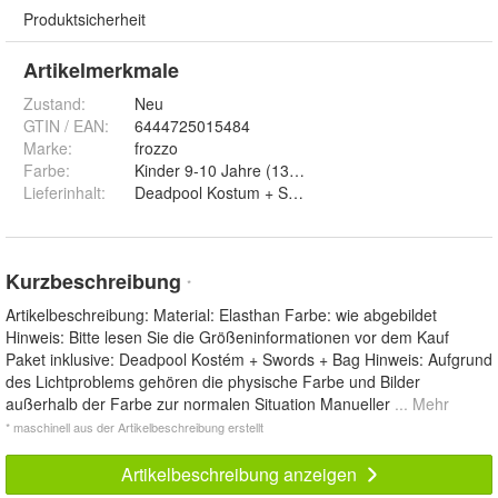
Produktsicherheit
Artikelmerkmale
Zustand:
Neu
GTIN / EAN:
6444725015484
Marke:
frozzo
Farbe
:
Kinder 9-10 Jahre (130-140cm), Kinder 11-12 Jahr
Lieferinhalt
:
Deadpool Kostum + Swords + Bag
Kurzbeschreibung
*
Artikelbeschreibung: Material: Elasthan Farbe: wie abgebildet
Hinweis: Bitte lesen Sie die Größeninformationen vor dem Kauf
Paket inklusive: Deadpool Kostém + Swords + Bag Hinweis: Aufgrund
des Lichtproblems gehören die physische Farbe und Bilder
außerhalb der Farbe zur normalen Situation Manueller
... Mehr
* maschinell aus der Artikelbeschreibung erstellt
Artikelbeschreibung anzeigen