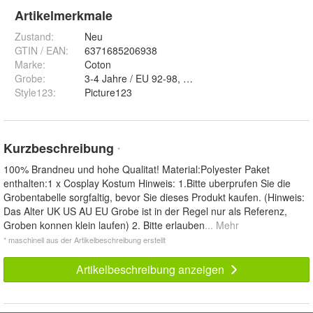
Artikelmerkmale
Zustand:
Neu
GTIN / EAN:
6371685206938
Marke:
Coton
Grobe
:
3-4 Jahre / EU 92-98, 5-6 Jahre / EU 110-116, 7-8
Style123
:
Picture123
Kurzbeschreibung
*
100% Brandneu und hohe Qualitat! Material:Polyester Paket
enthalten:1 x Cosplay Kostum Hinweis: 1.Bitte uberprufen Sie die
Grobentabelle sorgfaltig, bevor Sie dieses Produkt kaufen. (Hinweis:
Das Alter UK US AU EU Grobe ist in der Regel nur als Referenz,
Groben konnen klein laufen) 2. Bitte erlauben
... Mehr
* maschinell aus der Artikelbeschreibung erstellt
Artikelbeschreibung anzeigen