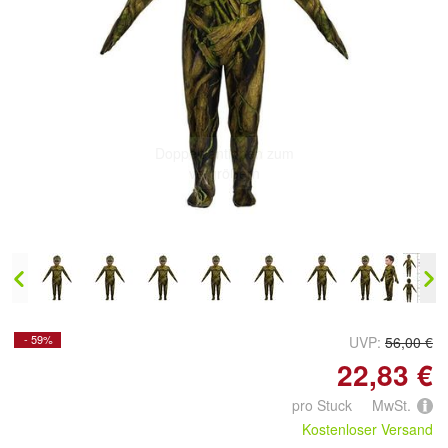
Doppelt antippen zum
vergrößern
- 59%
UVP:
56,00 €
22,83 €
pro Stuck MwSt.
Kostenloser Versand