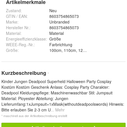
Artikelmerkmale
Zustand:
Neu
GTIN / EAN:
8603754865073
Marke:
Unbranded
Hersteller Nr.:
8603754865073
Material
:
Material
Energieeffizienzklasse
:
Größe
WEEE-Reg.-Nr.
:
Farbrichtung
Größe
:
Kurzbeschreibung
*
Kinder Jungen Deadpool Superheld Halloween Party Cosplay
Kostüm Kostüm Geschenk Anlass: Cosplay Party Charakter:
Deadpool Kleidungspflege: Maschinenwaschbar Stil: Jumpsuit
Material: Ployester Abteilung: Jungen
Lieferumfang:1xJumpsuit+1xMask(withoutdeadpoolswords) Hinweis:
Bitte erlauben Sie 2-3 cm U
... Mehr
* maschinell aus der Artikelbeschreibung erstellt