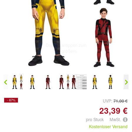
Doppelt antippen zum
vergrößern
- 67%
UVP:
71,00 €
23,39 €
pro Stuck MwSt.
Kostenloser Versand