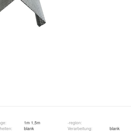
nge
:
1m 1,5m
-region
:
heiten
:
blank
Verarbeitung
:
blank