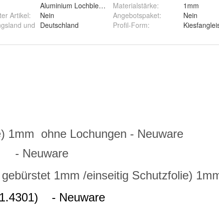
Aluminium Lochblech, Edelstahl,
Materialstärke
:
1mm
ter Artikel
:
Nein
Angebotspaket
:
Nein
ngsland und
Deutschland
Profil-Form
:
Kiesfanglei