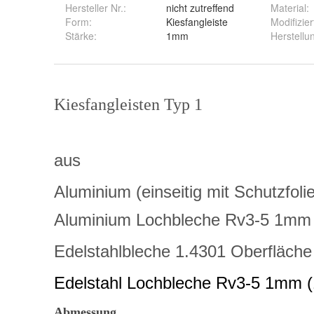
Hersteller Nr.:
nicht zutreffend
Material
:
Form
:
Kiesfangleiste
Modifizier
Stärke
:
1mm
Herstellu