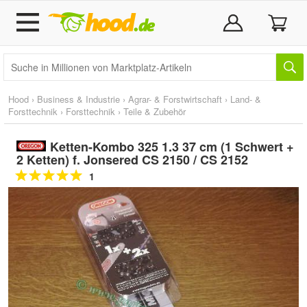
Hood
›
Business & Industrie
›
Agrar- & Forstwirtschaft
›
Land- &
Forsttechnik
›
Forsttechnik
›
Teile & Zubehör
Ketten-Kombo 325 1.3 37 cm (1 Schwert +
2 Ketten) f. Jonsered CS 2150 / CS 2152
1