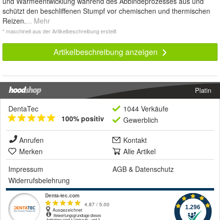
und Wärmeentwicklung während des Abbindeprozesses aus und
schützt den beschliffenen Stumpf vor chemischen und thermischen
Reizen.
... Mehr
* maschinell aus der Artikelbeschreibung erstellt
Artikelbeschreibung anzeigen
Platin
DentaTec
1044 Verkäufe
100% positiv
Gewerblich
Anrufen
Kontakt
Merken
Alle Artikel
Impressum
AGB
&
Datenschutz
Widerrufsbelehrung