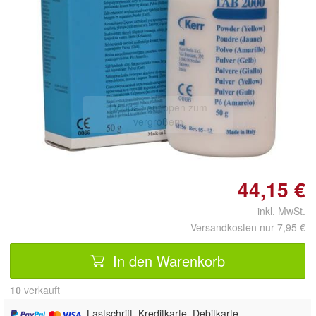
Doppelt antippen zum
vergrößern
44,15 €
inkl. MwSt.
Versandkosten nur 7,95 €
In den Warenkorb
10
 verkauft
, Lastschrift, Kreditkarte, Debitkarte,