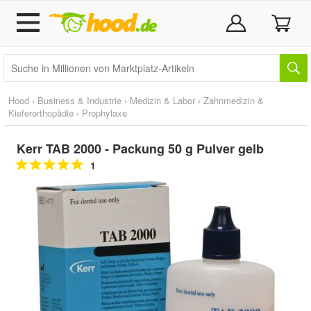
Hood
›
Business & Industrie
›
Medizin & Labor
›
Zahnmedizin &
Kieferorthopädie
›
Prophylaxe
Kerr TAB 2000 - Packung 50 g Pulver gelb
1