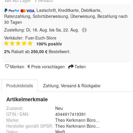
10+
Auf Lager
1
 verkauft
, Lastschrift, Kreditkarte, Debitkarte,
Ratenzahlung, Sofortüberweisung, Überweisung, Bezahlung nach
30 Tagen
Zustellung:
Di, 18. Aug. bis Sa, 22. Aug.
Verkäufer:
Fuer-Euch-Store
100% positiv
2%
Rabatt ab
250,00 €
Bestellwert.
Merken
Preis vorschlagen
Teilen
Produktdetails
Zahlung, Versand & Rückgabe
Artikelmerkmale
Zustand:
Neu
GTIN / EAN:
4044917419391
Marke:
Theo Kerkmann Büromöbelfabrik GmbH 
Hersteller gemäß GPSR
:
Theo Kerkmann Büromöbelfabrik GmbH &
Dekor
:
Weiß