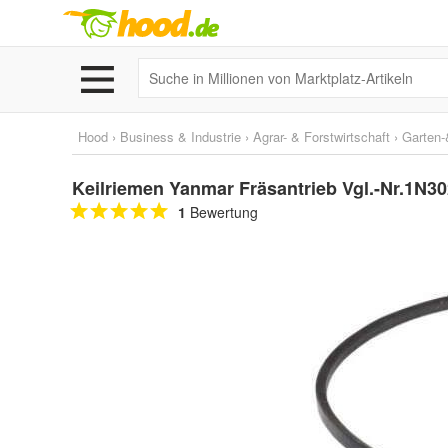
Hood
›
Business & Industrie
›
Agrar- & Forstwirtschaft
›
Garten-
Keilriemen Yanmar Fräsantrieb Vgl.-Nr.1N3
1
Bewertung