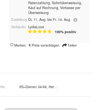
Ratenzahlung, Sofortüberweisung,
Kauf auf Rechnung, Vorkasse per
Überweisung
Zustellung
Di, 11. Aug. bis Fr, 14. Aug.
Verkäufer
LydiaLoos
100% positiv
Merken
Preis vorschlagen
Teilen
öße
:
XS=Damen 34/46, Herren 40/42, S=Damen 38/40, Herren 