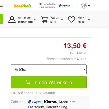
Mit Sicherheit bei
en
Hood einkaufen
Anmelden
Waren-
Merk-
Mein Hood
korb
zettel
13,50 €
inkl. MwSt.
Versandkosten nur 4,90 €
In den Warenkorb
10+
Auf Lager
192
 verkauft
Zahlung
,
, Kreditkarte,
Lastschrift, Ratenzahlung,