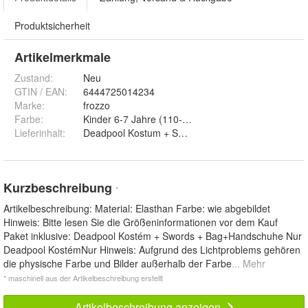
Produktsicherheit
Artikelmerkmale
Zustand:
Neu
GTIN / EAN:
6444725014234
Marke:
frozzo
Farbe
:
Kinder 6-7 Jahre (110-120cm), Kinder 7-8 Jahre (
Lieferinhalt
:
Deadpool Kostum + Swords + Bag
Kurzbeschreibung
*
Artikelbeschreibung: Material: Elasthan Farbe: wie abgebildet
Hinweis: Bitte lesen Sie die Größeninformationen vor dem Kauf
Paket inklusive: Deadpool Kostém + Swords + Bag+Handschuhe Nur
Deadpool KostémNur Hinweis: Aufgrund des Lichtproblems gehören
die physische Farbe und Bilder außerhalb der Farbe
... Mehr
* maschinell aus der Artikelbeschreibung erstellt
Artikelbeschreibung anzeigen