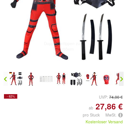
Doppelt antippen zum
vergrößern
- 62%
UVP:
74,00 €
27,86 €
ab
pro Stuck MwSt.
Kostenloser Versand