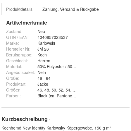
Produktdetails
Zahlung, Versand & Rückgabe
Artikelmerkmale
Zustand:
Neu
GTIN / EAN:
4040857023537
Marke:
Karlowski
Hersteller Nr.:
JM 26
Berufsgruppe
:
Koch
Geschlecht
:
Herren
Material
:
50% Polyester / 50% Baumwolle
Angebotspaket
:
Nein
Größe
:
46 - 64
Produktart
:
Jacke
Größen
:
46, 48, 50, 52, 54, 56, 58, 60, 62 und 64
Farben
:
Black (ca. Pantone Black 6 C) und White
Kurzbeschreibung
*
Kochhemd New Identity Karlowsky Köpergewebe, 150 g m²