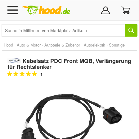
Hood
›
Auto & Motor
›
Autoteile & Zubehör
›
Autoelektrik
›
Sonstige
Kabelsatz PDC Front MQB, Verlängerung
für Rechtslenker
1