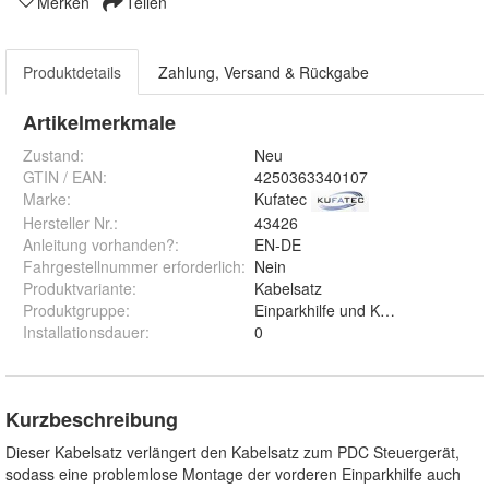
Merken
Teilen
Produktdetails
Zahlung, Versand & Rückgabe
Artikelmerkmale
Zustand:
Neu
GTIN / EAN:
4250363340107
Marke:
Kufatec
Hersteller Nr.:
43426
Anleitung vorhanden?
:
EN-DE
Fahrgestellnummer erforderlich
:
Nein
Produktvariante
:
Kabelsatz
Produktgruppe
:
Einparkhilfe und Kamerasysteme
Installationsdauer
:
0
Kurzbeschreibung
Dieser Kabelsatz verlängert den Kabelsatz zum PDC Steuergerät,
sodass eine problemlose Montage der vorderen Einparkhilfe auch