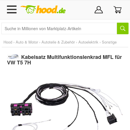
Hood
›
Auto & Motor
›
Autoteile & Zubehör
›
Autoelektrik
›
Sonstige
Kabelsatz Multifunktionslenkrad MFL für
VW T5 7H