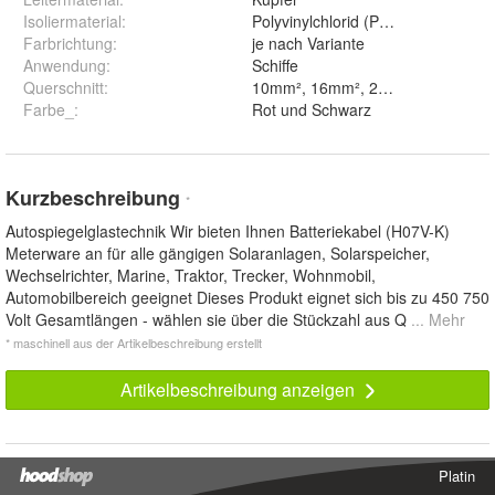
Isoliermaterial
:
Polyvinylchlorid (PVC)
Farbrichtung
:
je nach Variante
Anwendung
:
Schiffe
Querschnitt
:
Farbe_
:
Rot und Schwarz
Kurzbeschreibung
*
Autospiegelglastechnik Wir bieten Ihnen Batteriekabel (H07V-K)
Meterware an für alle gängigen Solaranlagen, Solarspeicher,
Wechselrichter, Marine, Traktor, Trecker, Wohnmobil,
Automobilbereich geeignet Dieses Produkt eignet sich bis zu 450 750
Volt Gesamtlängen - wählen sie über die Stückzahl aus Q
... Mehr
* maschinell aus der Artikelbeschreibung erstellt
Artikelbeschreibung anzeigen
Platin