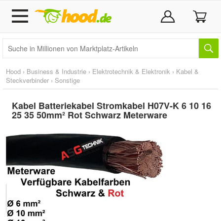
Hood
›
Business & Industrie
›
Elektrotechnik & Elektronik
›
Kabel &
Steckverbinder
›
Sonstige
Kabel Batteriekabel Stromkabel H07V-K 6 10 16
25 35 50mm² Rot Schwarz Meterware