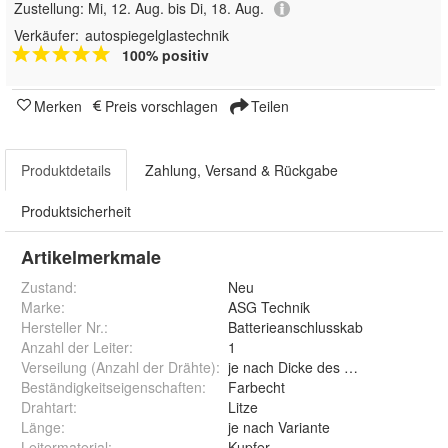
Zustellung:
Mi, 12. Aug. bis Di, 18. Aug.
Verkäufer:
autospiegelglastechnik
100% positiv
Merken
Preis vorschlagen
Teilen
Produktdetails
Zahlung, Versand & Rückgabe
Produktsicherheit
Artikelmerkmale
Zustand:
Neu
Marke:
ASG Technik
Hersteller Nr.:
Batterieanschlusskab
Anzahl der Leiter
:
1
Verseilung (Anzahl der Drähte)
:
je nach Dicke des Kabels
Beständigkeitseigenschaften
:
Farbecht
Drahtart
:
Litze
Länge
:
je nach Variante
Leitermaterial
:
Kupfer