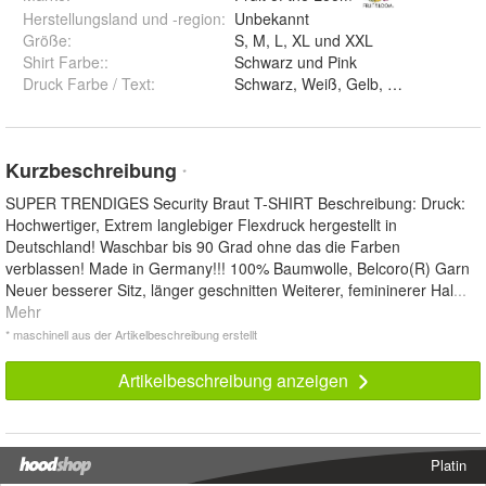
Herstellungsland und -region
:
Unbekannt
Größe
:
S, M, L, XL und XXL
Shirt Farbe:
:
Schwarz und Pink
Druck Farbe / Text
:
Kurzbeschreibung
*
SUPER TRENDIGES Security Braut T-SHIRT Beschreibung: Druck:
Hochwertiger, Extrem langlebiger Flexdruck hergestellt in
Deutschland! Waschbar bis 90 Grad ohne das die Farben
verblassen! Made in Germany!!! 100% Baumwolle, Belcoro(R) Garn
Neuer besserer Sitz, länger geschnitten Weiterer, femininerer Hal
...
Mehr
* maschinell aus der Artikelbeschreibung erstellt
Artikelbeschreibung anzeigen
Platin