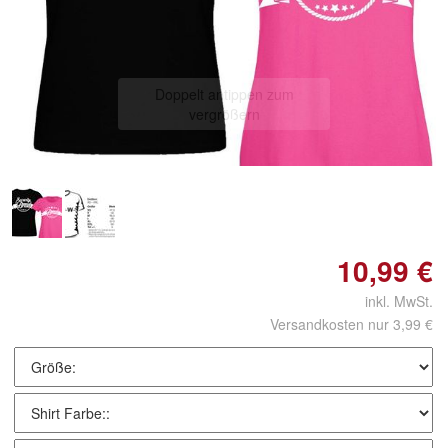
Doppelt antippen zum
vergrößern
10,99 €
inkl. MwSt.
Versandkosten nur 3,99 €