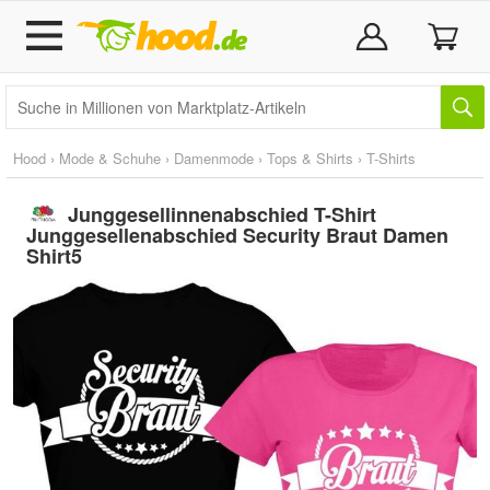
Hood
›
Mode & Schuhe
›
Damenmode
›
Tops & Shirts
›
T-Shirts
Junggesellinnenabschied T-Shirt
Junggesellenabschied Security Braut Damen
Shirt5