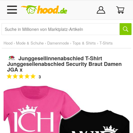
Hood
›
Mode & Schuhe
›
Damenmode
›
Tops & Shirts
›
T-Shirts
Junggesellinnenabschied T-Shirt
Junggesellenabschied Security Braut Damen
JGA x
3