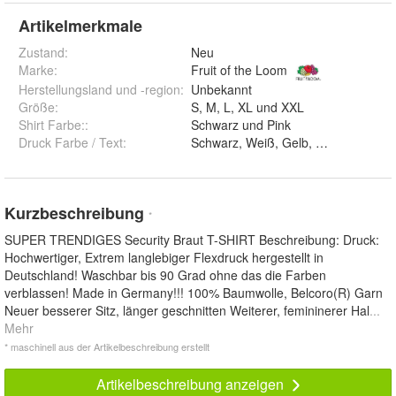
Artikelmerkmale
Zustand:
Neu
Marke:
Fruit of the Loom
Herstellungsland und -region
:
Unbekannt
Größe
:
S, M, L, XL und XXL
Shirt Farbe:
:
Schwarz und Pink
Druck Farbe / Text
:
Kurzbeschreibung
*
SUPER TRENDIGES Security Braut T-SHIRT Beschreibung: Druck:
Hochwertiger, Extrem langlebiger Flexdruck hergestellt in
Deutschland! Waschbar bis 90 Grad ohne das die Farben
verblassen! Made in Germany!!! 100% Baumwolle, Belcoro(R) Garn
Neuer besserer Sitz, länger geschnitten Weiterer, femininerer Hal
...
Mehr
* maschinell aus der Artikelbeschreibung erstellt
Artikelbeschreibung anzeigen