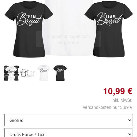
Doppelt antippen zum
vergrößern
10,99 €
inkl. MwSt.
Versandkosten nur 3,99 €