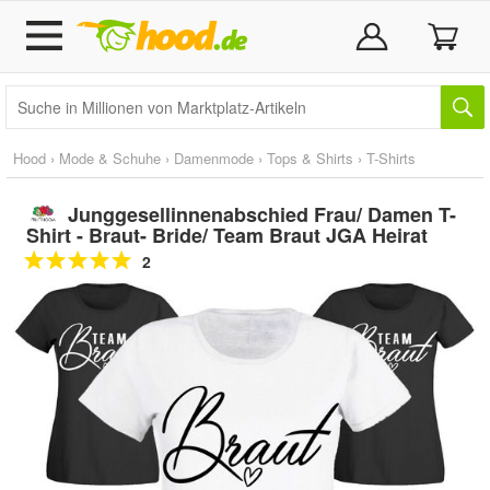
Hood
›
Mode & Schuhe
›
Damenmode
›
Tops & Shirts
›
T-Shirts
Junggesellinnenabschied Frau/ Damen T-
Shirt - Braut- Bride/ Team Braut JGA Heirat
2