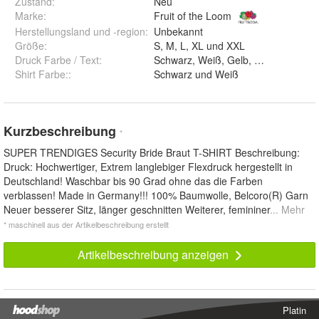
Zustand:
Neu
Marke:
Fruit of the Loom
Herstellungsland und -region
:
Unbekannt
Größe
:
S, M, L, XL und XXL
Druck Farbe / Text
:
Shirt Farbe:
:
Schwarz und Weiß
Kurzbeschreibung
*
SUPER TRENDIGES Security Bride Braut T-SHIRT Beschreibung:
Druck: Hochwertiger, Extrem langlebiger Flexdruck hergestellt in
Deutschland! Waschbar bis 90 Grad ohne das die Farben
verblassen! Made in Germany!!! 100% Baumwolle, Belcoro(R) Garn
Neuer besserer Sitz, länger geschnitten Weiterer, femininer
... Mehr
* maschinell aus der Artikelbeschreibung erstellt
Artikelbeschreibung anzeigen
Platin