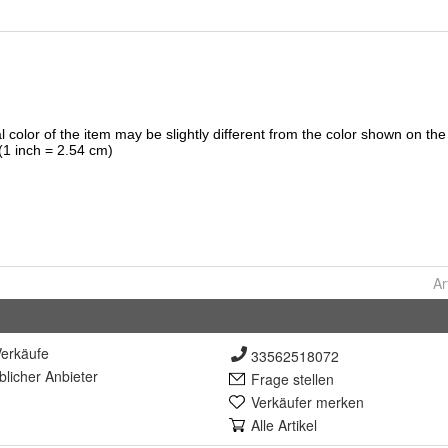
Ar
erkäufe
33562518072
lich
er Anbieter
Frage stellen
Verkäufer merken
Alle Artikel