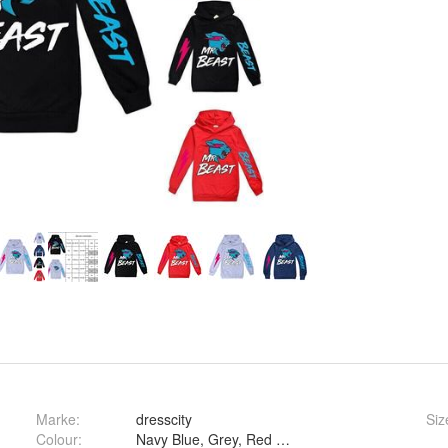
Marke:
dresscity
Siz
Colour
:
Navy Blue, Grey, Red und Black