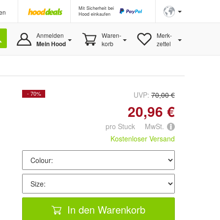
Mit Sicherheit bei
en
Hood einkaufen
Anmelden
Waren-
Merk-
Mein Hood
korb
zettel
- 70%
UVP:
70,00 €
20,96 €
pro Stuck MwSt.
Kostenloser Versand
In den Warenkorb