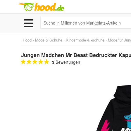
Hood
›
Mode & Schuhe
›
Kindermode & -schuhe
›
Mode für Jun
Jungen Madchen Mr Beast Bedruckter Kapuz
3
Bewertungen