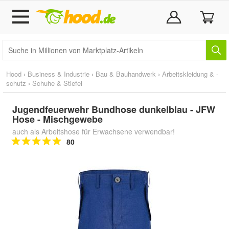
Hood
›
Business & Industrie
›
Bau & Bauhandwerk
›
Arbeitskleidung & -
schutz
›
Schuhe & Stiefel
Jugendfeuerwehr Bundhose dunkelblau - JFW
Hose - Mischgewebe
auch als Arbeitshose für Erwachsene verwendbar!
80