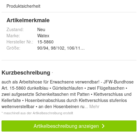
Produktsicherheit
Artikelmerkmale
Zustand:
Neu
Marke:
Watex
Hersteller Nr.:
15-5860
Größe
:
90/94, 98/102, 106/110, 116/122, 44, 56, 62 un
Kurzbeschreibung
*
auch als Arbeitshose für Erwachsene verwendbar! - JFW-Bundhose
Art. 15-5860 dunkelblau • Gürtelschlaufen • zwei Flügeltaschen •
zwei aufgesetzte Schenkeltaschen mit Patten • Klettverschluss und
Kellerfalte • Hosenbeinabschluss durch Klettverschluss stufenlos
weitenverstellbar • an den Hosenbeinen ru
... Mehr
* maschinell aus der Artikelbeschreibung erstellt
Artikelbeschreibung anzeigen