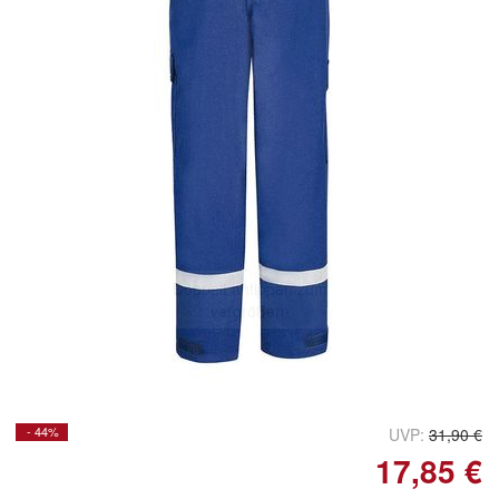
Doppelt antippen zum
vergrößern
- 44%
UVP:
31,90 €
17,85 €