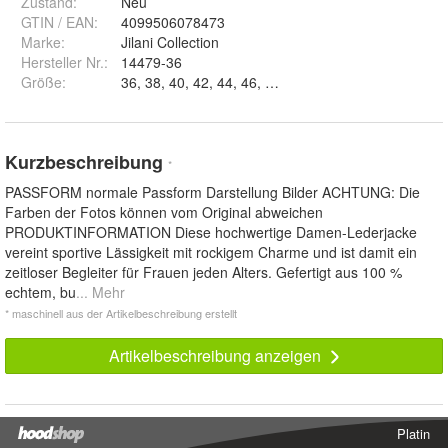
Zustand:
Neu
GTIN / EAN:
4099506078473
Marke:
Jilani Collection
Hersteller Nr.:
14479-36
Größe
:
36, 38, 40, 42, 44, 46, 48 und 50
Kurzbeschreibung
*
PASSFORM normale Passform Darstellung Bilder ACHTUNG: Die
Farben der Fotos können vom Original abweichen
PRODUKTINFORMATION Diese hochwertige Damen-Lederjacke
vereint sportive Lässigkeit mit rockigem Charme und ist damit ein
zeitloser Begleiter für Frauen jeden Alters. Gefertigt aus 100 %
echtem, bu
... Mehr
* maschinell aus der Artikelbeschreibung erstellt
Artikelbeschreibung anzeigen
Platin