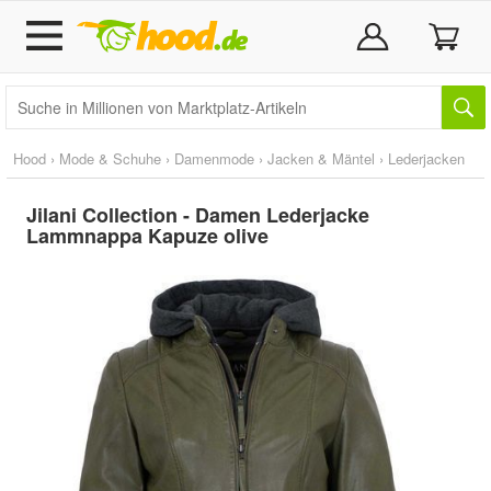
Hood
›
Mode & Schuhe
›
Damenmode
›
Jacken & Mäntel
›
Lederjacken
Jilani Collection - Damen Lederjacke
Lammnappa Kapuze olive