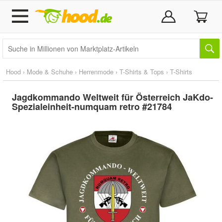
Hood
›
Mode & Schuhe
›
Herrenmode
›
T-Shirts & Tops
›
T-Shirts
Jagdkommando Weltweit für Österreich JaKdo-
Spezialeinheit-numquam retro #21784