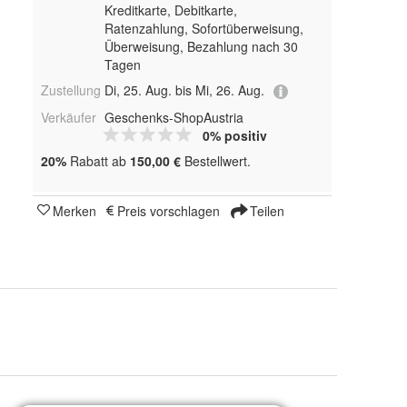
Kreditkarte, Debitkarte,
Ratenzahlung, Sofortüberweisung,
Überweisung, Bezahlung nach 30
Tagen
Zustellung
Di, 25. Aug. bis Mi, 26. Aug.
Verkäufer
Geschenks-ShopAustria
0% positiv
20%
Rabatt ab
150,00 €
Bestellwert.
Merken
Preis vorschlagen
Teilen
Schwarz, Schwarz Matt, Weiß, Rot, Grün, Blau, Pink, Silber, Gold und Gelb