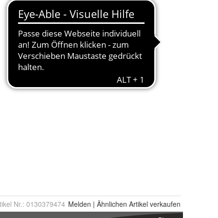
tikel Nr.:
0130379474
Melden
|
Ähnlichen
Artikel verkaufen